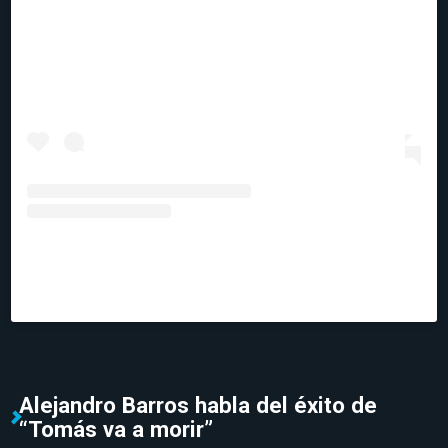
Una publicación compartida de Editorial Planeta
Chile 🇨🇱 (@planetadelibroscl)
Alejandro Barros habla del éxito de
“Tomás va a morir”