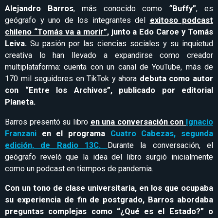
Alejandro Barros
, más conocido como
“
Buffy”
, es
geógrafo y uno de los integrantes del
exitoso podcast
chileno
“Tomás va a morir”
, junto a Edo Caroe y Tomás
Leiva.
Su pasión por las ciencias sociales y su inquietud
creativa lo han llevado a expandirse como creador
multiplataforma: cuenta con un canal de YouTube, más de
170 mil seguidores en TikTok y ahora
debuta como autor
con “Entre los Archivos”, publicado por editorial
Planeta.
Barros presentó su libro
en una conversación con
Ignacio
Franzani
en el programa
Cuatro Cabezas, segunda
edición, de Radio 13C.
Durante la conversación, el
geógrafo reveló que la idea del libro surgió inicialmente
como un podcast en tiempos de pandemia.
Con un tono de clase universitaria, en los que ocupaba
su experiencia de fin de postgrado, Barros abordaba
preguntas complejas como “¿Qué es el Estado?” o