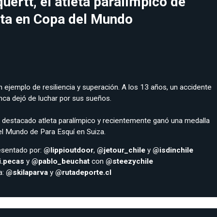
uertt, el atleta paralímpico de
sta en Copa del Mundo
 ejemplo de resiliencia y superación. A los 13 años, un accidente
nca dejó de luchar por sus sueños.
 destacado atleta paralímpico y recientemente ganó una medalla
el Mundo de Para Esquí en Suiza.
sentado por:
@lippioutdoor
,
@jetour_chile
y
@isdinchile
i.pecas
y
@pablo_beuchat
con
@steezychile
a:
@skilaparva
y
@rutadeporte.cl