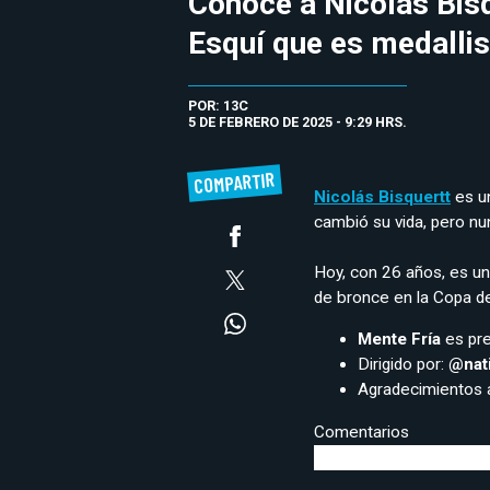
Conoce a Nicolás Bisq
Esquí que es medalli
POR: 13C
5 DE FEBRERO DE 2025 - 9:29 HRS.
COMPARTIR
Nicolás Bisquertt
es un
cambió su vida, pero nu
Hoy, con 26 años, es un
de bronce en la Copa d
Mente Fría
es pre
Dirigido por:
@nat
Agradecimientos 
Comentarios