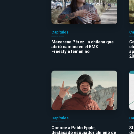
Capítulos
Ca
Macarena Pérez: la chilena que
Ca
abrió camino en el BMX
ch
Freestyle femenino
ap
20
Capítulos
Ca
Conoce a Pablo Epple,
St
destacado esquiador chileno de
de