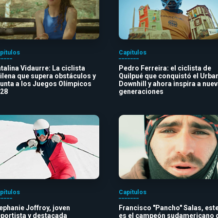
pítulos
Capítulos
talina Vidaurre: La ciclista
Pedro Ferreira: el ciclista de
ilena que supera obstáculos y
Quilpué que conquistó el Urba
unta a los Juegos Olímpicos
Downhill y ahora inspira a nue
28
generaciones
pítulos
Capítulos
ephanie Joffroy, joven
Francisco "Pancho" Salas, est
portista y destacada
es el campeón sudamericano 