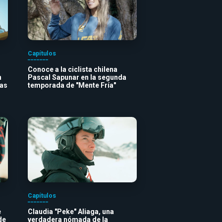
Capítulos
Conoce a la ciclista chilena
n
Pascal Sapunar en la segunda
vas
temporada de "Mente Fría"
Capítulos
e
Claudia "Peke" Aliaga, una
de
verdadera nómada de la