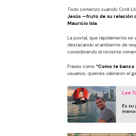
Todo comenzó cuando Coté Lópe
Jesús —fruto de su relación c
Mauricio Isla
.
La postal, que rápidamente se v
destacando el ambiente de resp
considerando el reciente romanc
Frases como
“Como te banco 
usuarios, quienes valoraron el g
Lee T
Es su 
menor