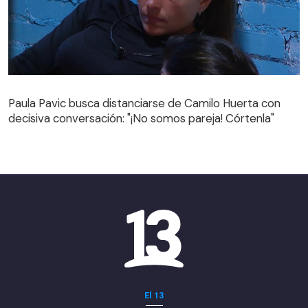
Paula Pavic busca distanciarse de Camilo Huerta con
decisiva conversación: "¡No somos pareja! Córtenla"
Paula Pavic busca distanciarse de Camilo Huerta con
decisiva conversación: "¡No somos pareja! Córtenla"
El 13