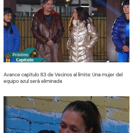
Avance capítulo 83 de Vecinos al límite: Una mujer del
equipo azul será eliminada
Avance capítulo 83 de Vecinos al límite: Una mujer del
equipo azul será eliminada