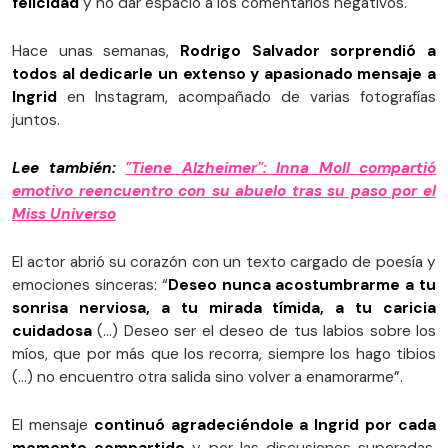
felicidad
y no dar espacio a los comentarios negativos.
Hace unas semanas,
Rodrigo Salvador sorprendió a
todos al dedicarle un extenso y apasionado mensaje a
Ingrid
en Instagram, acompañado de varias fotografías
juntos.
Lee también:
"Tiene Alzheimer": Inna Moll compartió
emotivo reencuentro con su abuelo tras su paso por el
Miss Universo
El actor abrió su corazón con un texto cargado de poesía y
emociones sinceras: “
Deseo nunca acostumbrarme a tu
sonrisa nerviosa, a tu mirada tímida, a tu caricia
cuidadosa
(...) Deseo ser el deseo de tus labios sobre los
míos, que por más que los recorra, siempre los hago tibios
(…) no encuentro otra salida sino volver a enamorarme”.
El mensaje
continuó agradeciéndole a Ingrid por cada
momento compartido
y por las discusiones superadas,