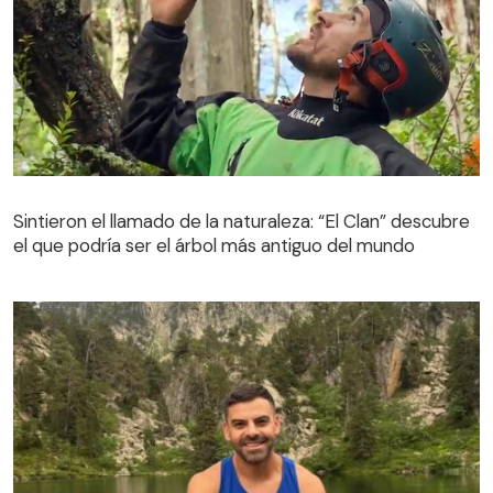
Sintieron el llamado de la naturaleza: “El Clan” descubre
el que podría ser el árbol más antiguo del mundo
Sintieron el llamado de la naturaleza: “El Clan” descubre
el que podría ser el árbol más antiguo del mundo