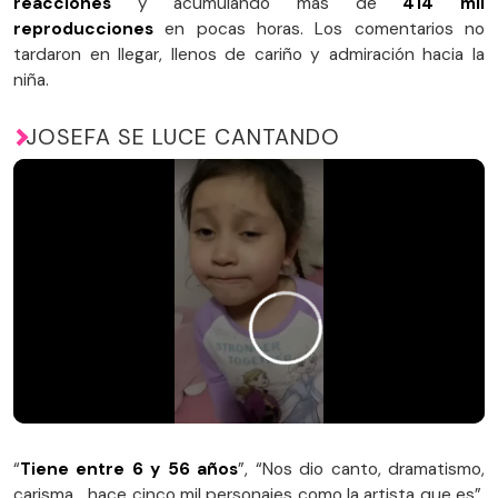
reacciones
y acumulando más de
414 mil
reproducciones
en pocas horas. Los comentarios no
tardaron en llegar, llenos de cariño y admiración hacia la
niña.
JOSEFA SE LUCE CANTANDO
“
Tiene entre 6 y 56 años
”, “Nos dio canto, dramatismo,
carisma… hace cinco mil personajes como la artista que es”,