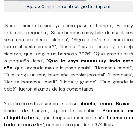
Hija de Cangri entró al colegio | Instagram
"Nooo, primero básico, ya como paso el tiempo", "Es muy
linda esta pequeña", "Se ve hermosa muy feliz de ir a clases
sera una excelente alumna", "Alguien más se emociona
tanto al verla crecer?", "Josefa Dios te cuide y proteja
siempre, que tengas un hermoso 2026", "Que grande está
la pequeña Jose", "
Que le vaya muuuuuuy lindo este
año
, que aprenda más y lo pase genial", "Hermosa joshefi",
"Que tenga un muy buen año escolar joosefa!", "Hermosas",
"Bebita hermosa Josefi", "Linda y grande", "Que grande la
bebé", fueron algunos de los comentarios.
Y quién no estuvo ausente fue su
abuela
,
Leonor Bravo
-
madre de Cangri-, quien le escribió: "
Preciosa mi
chiquitita bella,
que tenga un excelente año
la amo con
todo mi corazón
", comentario que tiene 374 likes.