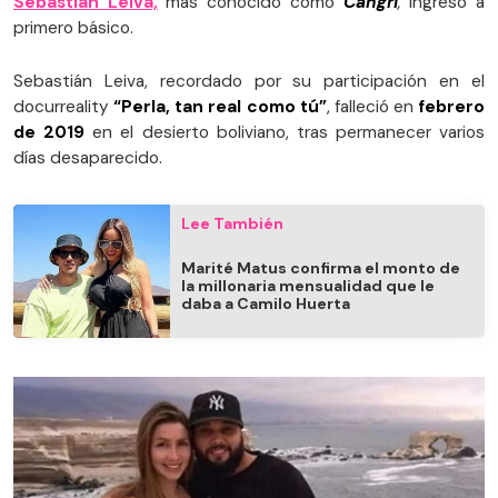
Sebastián Leiva,
más conocido como
Cangri
,
ingresó a
primero básico.
Sebastián Leiva, recordado por su participación en el
docurreality
“Perla, tan real como tú”
, falleció en
febrero
de 2019
en el desierto boliviano, tras permanecer varios
días desaparecido.
Lee También
Marité Matus confirma el monto de
la millonaria mensualidad que le
daba a Camilo Huerta