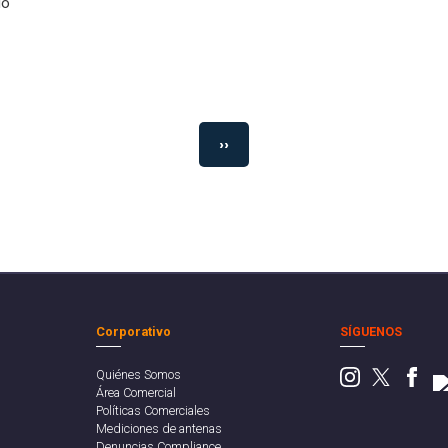
o"
››
Corporativo
SÍGUENOS
Quiénes Somos
Área Comercial
Políticas Comerciales
Mediciones de antenas
Denuncias Compliance