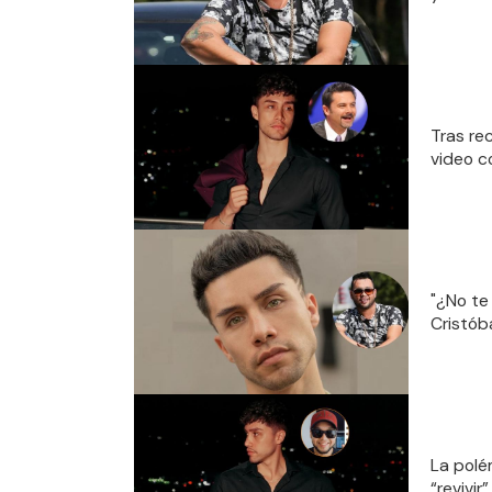
Tras re
video c
"¿No te
Cristób
La polé
“revivir