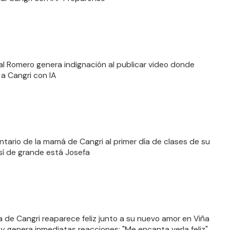
al Romero genera indignación al publicar video donde
 a Cangri con IA
ntario de la mamá de Cangri al primer día de clases de su
así de grande está Josefa
a de Cangri reaparece feliz junto a su nuevo amor en Viña
 y genera inmediatas reacciones: "Me encanta verla feliz"