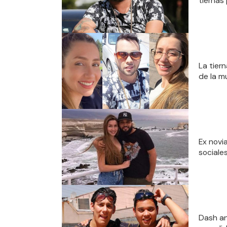
tiernas
La tiern
de la m
Ex novi
sociales
Dash an