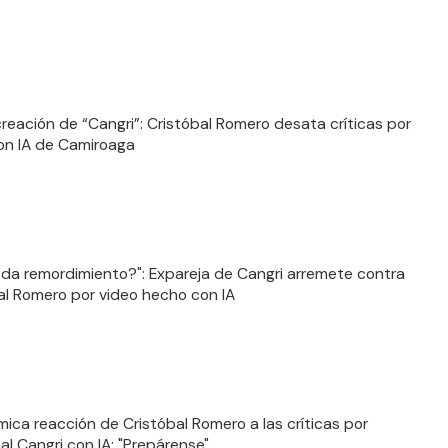
creación de “Cangri”: Cristóbal Romero desata críticas por
on IA de Camiroaga
 da remordimiento?": Expareja de Cangri arremete contra
al Romero por video hecho con IA
mica reacción de Cristóbal Romero a las críticas por
” al Cangri con IA: "Prepárense"