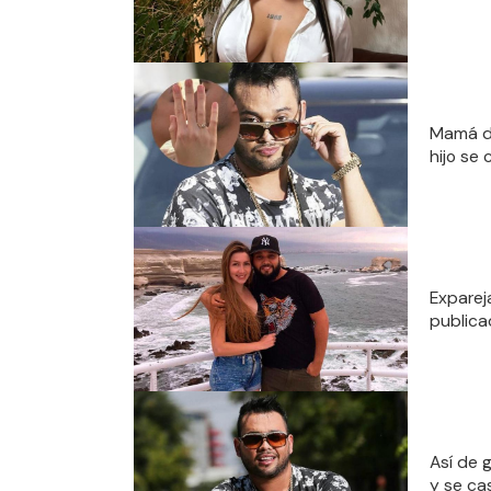
Mamá de
hijo se 
Exparej
publica
Así de 
y se ca