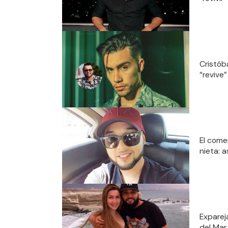
Cristób
“revive”
El come
nieta: 
Exparej
del Mar