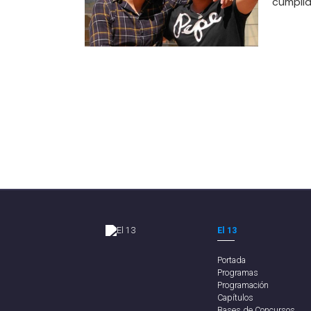
cumplid
El 13
Portada
Programas
Programación
Capítulos
Bases de Concursos