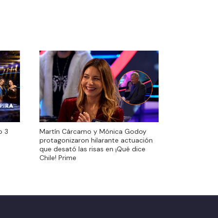
o 3
Martín Cárcamo y Mónica Godoy
o 3
Martín Cárcamo y Mónica Godoy
protagonizaron hilarante actuación
protagonizaron hilarante actuación
que desató las risas en ¡Qué dice
que desató las risas en ¡Qué dice
Chile! Prime
Chile! Prime