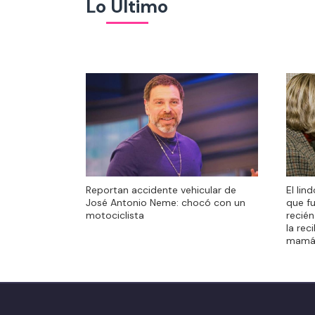
Lo Último
El lin
Reportan accidente vehicular de
El lin
que f
José Antonio Neme: chocó con un
que f
recién
motociclista
recién
la rec
la rec
mamá
mamá