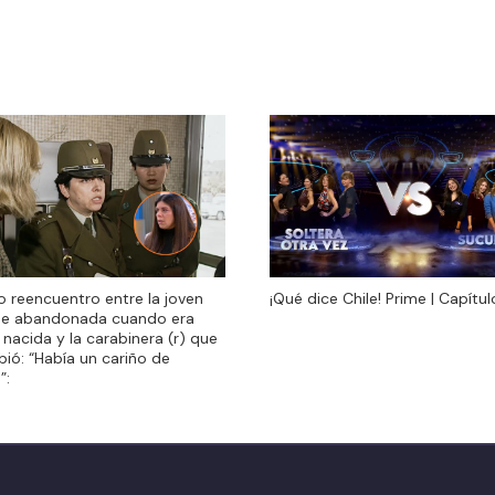
do reencuentro entre la joven
¡Qué dice Chile! Prime | Capítul
do reencuentro entre la joven
¡Qué dice Chile! Prime | Capítul
ue abandonada cuando era
ue abandonada cuando era
 nacida y la carabinera (r) que
 nacida y la carabinera (r) que
ibió: “Había un cariño de
ibió: “Había un cariño de
”:
”: