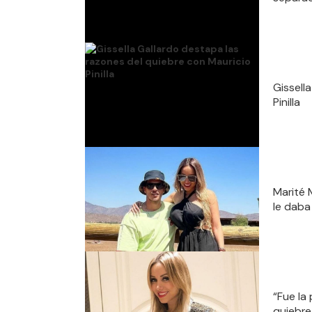
Gissell
Pinilla
Marité 
le daba
“Fue la
quiebre