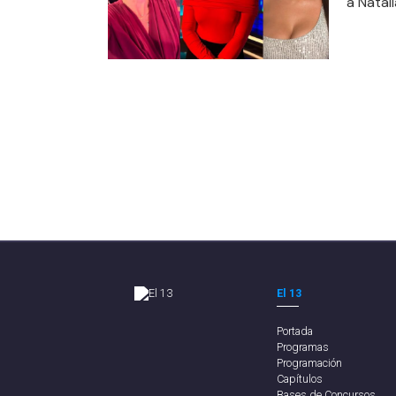
a Natal
El 13
Portada
Programas
Programación
Capítulos
Bases de Concursos