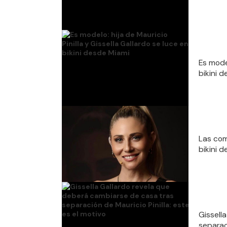
Es model
bikini 
Las com
bikini 
Gissell
separaci