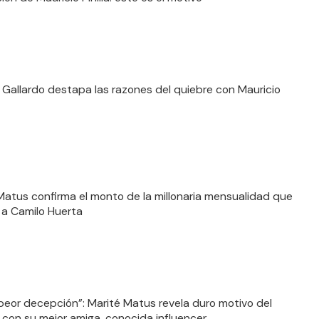
a Gallardo destapa las razones del quiebre con Mauricio
Matus confirma el monto de la millonaria mensualidad que
 a Camilo Huerta
 peor decepción”: Marité Matus revela duro motivo del
 con su mejor amiga, conocida influencer