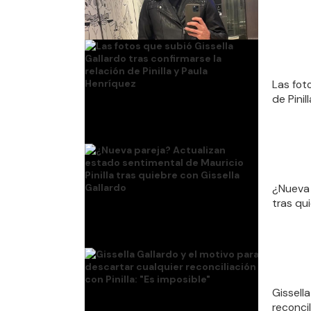
Las fot
de Pinil
¿Nueva 
tras qu
Gissell
reconcil