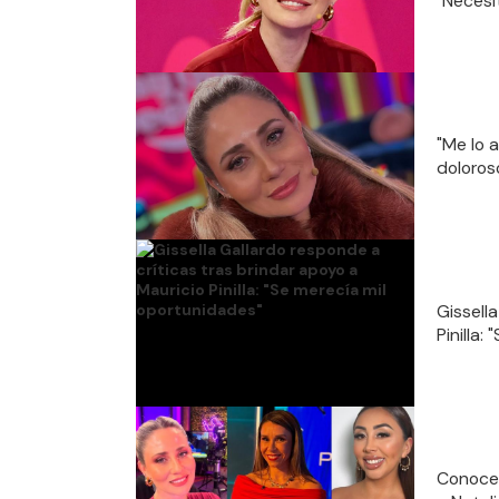
"Necesi
"Me lo 
doloros
Gissell
Pinilla:
Conoce 