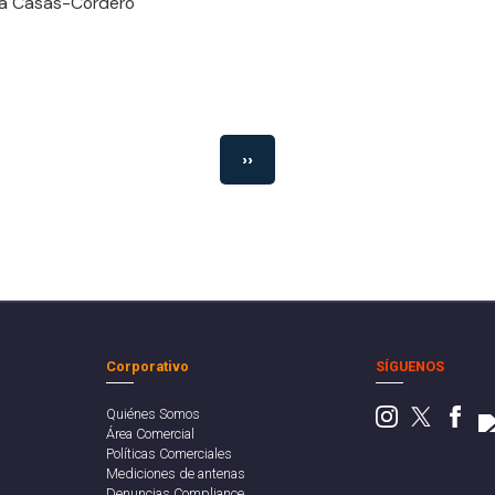
ia Casas-Cordero
››
Corporativo
SÍGUENOS
Quiénes Somos
Área Comercial
Políticas Comerciales
Mediciones de antenas
Denuncias Compliance