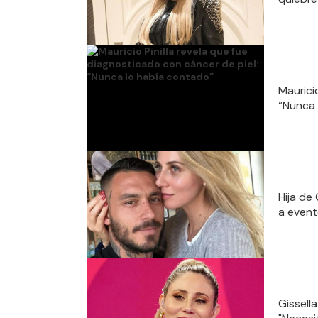
Maurici
“Nunca 
Hija de 
a event
Gissell