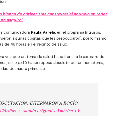
ión.
s blanco de críticas tras controversial anuncio en redes
 de asquito"
r la comunicadora
Paula Varela
, en el programa Intrusos,
vieron algunas cositas que les preocuparon", por lo mismo
s de 48 horas en el recinto de salud.
era vez que un tema de salud hace frenar a la exrostro de
es, se le pidió hacer reposo absoluto por un hematoma,
lidad de madre primeriza.
EOCUPACIÓN: INTERNARON A ROCÍO
os25Años
♬ sonido original - América TV