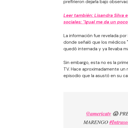
prefirieron dejarla bajo observac
Leer también: Lisandra Silva e
sociales: "Igual me da un poco
La información fue revelada po
donde señaló que los médicos "
quedó internada y ya llevaba má
Sin embargo, esta no es la prim
TV. Hace aproximadamente un m
episodio que la asustó en su ca
@americatv
😱 PR
MARENGO
#Intrus