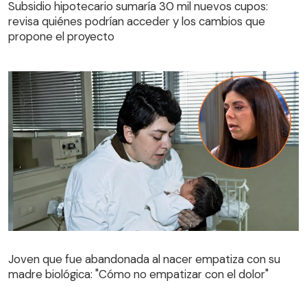
Subsidio hipotecario sumaría 30 mil nuevos cupos:
revisa quiénes podrían acceder y los cambios que
propone el proyecto
Joven que fue abandonada al nacer empatiza con su
madre biológica: "Cómo no empatizar con el dolor"
Joven que fue abandonada al nacer empatiza con su
madre biológica: "Cómo no empatizar con el dolor"