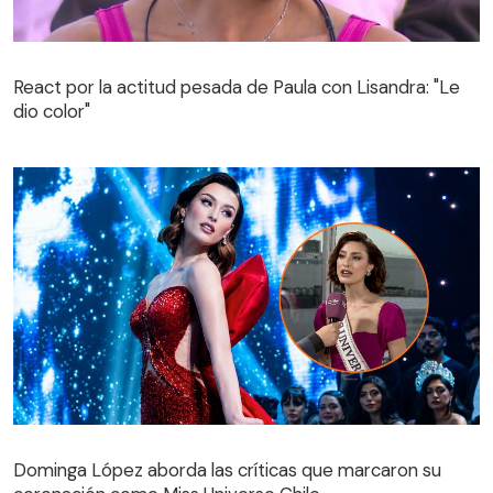
React por la actitud pesada de Paula con Lisandra: "Le
dio color"
React por la actitud pesada de Paula con Lisandra: "Le
dio color"
Dominga López aborda las críticas que marcaron su
coronación como Miss Universo Chile
Dominga López aborda las críticas que marcaron su