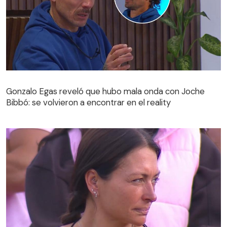
Gonzalo Egas reveló que hubo mala onda con Joche
Bibbó: se volvieron a encontrar en el reality
Gonzalo Egas reveló que hubo mala onda con Joche
Bibbó: se volvieron a encontrar en el reality