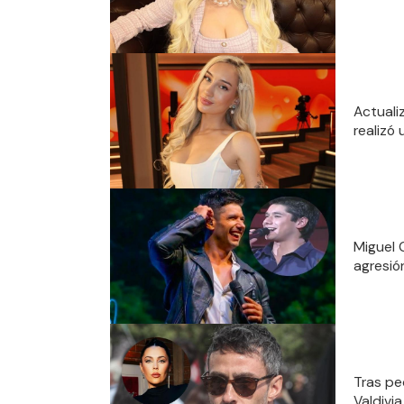
Actuali
realizó 
Miguel 
agresió
Tras pe
Valdivia