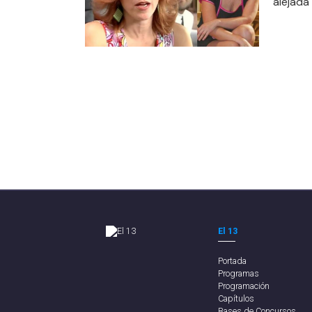
alejada
El 13
Portada
Programas
Programación
Capítulos
Bases de Concursos