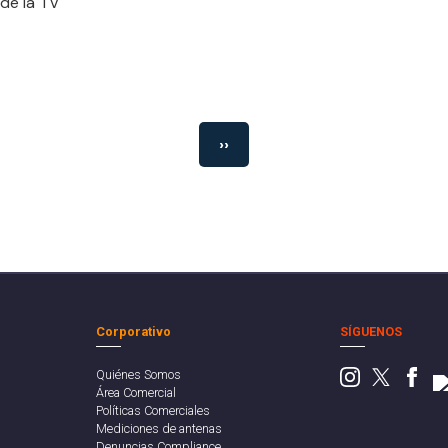
 de la TV
››
Corporativo
SÍGUENOS
Quiénes Somos
Área Comercial
Políticas Comerciales
Mediciones de antenas
Denuncias Compliance