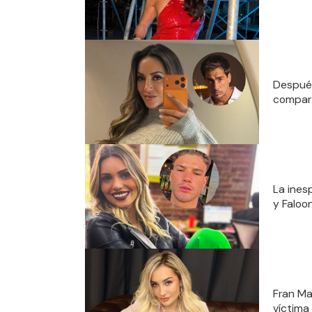
Después
compart
La ines
y Faloo
Fran Mai
víctima