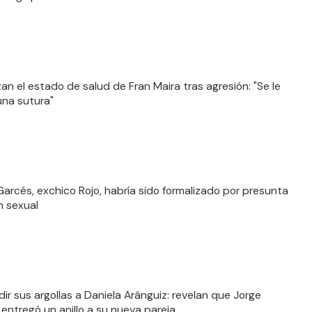
zan el estado de salud de Fran Maira tras agresión: "Se le
una sutura"
Garcés, exchico Rojo, habría sido formalizado por presunta
n sexual
dir sus argollas a Daniela Aránguiz: revelan que Jorge
 entregó un anillo a su nueva pareja