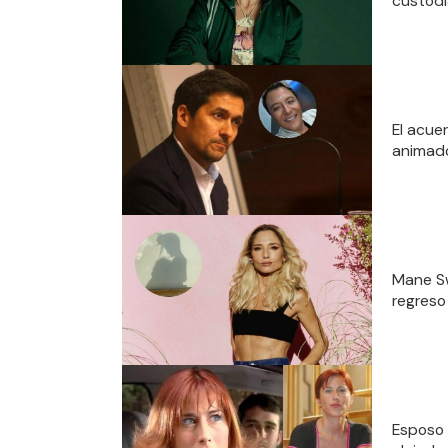
custodi
El acue
animado
Mane Sw
regreso
Esposo 