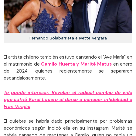
Fernando Solabarrieta e Ivette Vergara
El artista chileno también estuvo cantando el "Ave María" en
el matrimonio de
Camilo Huerta y Marité Matus
en enero
de 2024, quienes recientemente se separaron
escandalosamente.
Te puede interesar: Revelan el radical cambio de vida
que sufrió Karol Lucero al darse a conocer infidelidad a
Fran Virgilio
El quiebre se habría dado principalmente por problemas
económicos según indicó ella en su Instagram. Marité se
habría cansado de mantener a Camilo, quien no tenía un