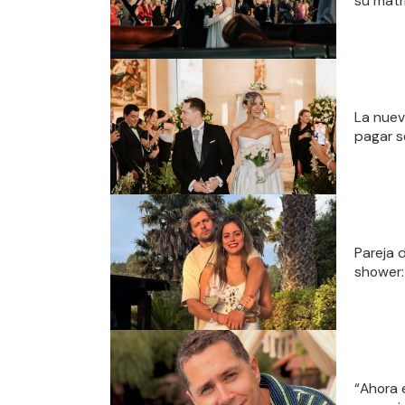
su matr
La nuev
pagar s
Pareja 
shower:
“Ahora 