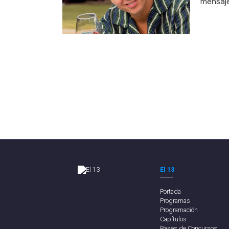
mensaje
El 13
Portada
Programas
Programación
Capítulos
Bases de Concursos