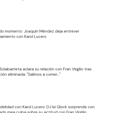
do momento: Joaquín Méndez deja entrever
iamiento con Karol Lucero
Solabarrieta aclara su relación con Fran Virgilio tras
ción eliminada: "Salimos a comer…"
fidelidad con Karol Lucero: DJ Isi Glock sorprende con
ado mea culpa sobre su actitud con Fran Virgilio