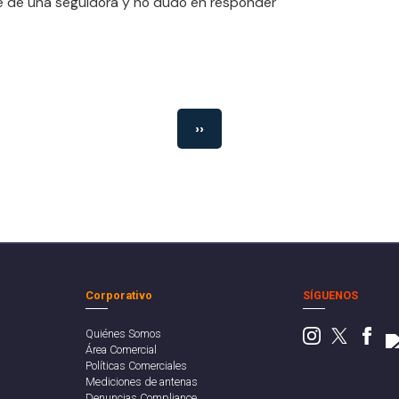
 de una seguidora y no dudó en responder
››
Corporativo
SÍGUENOS
Quiénes Somos
Área Comercial
Políticas Comerciales
Mediciones de antenas
Denuncias Compliance