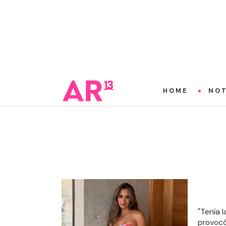
HOME
NOT
"Tenía l
provocó