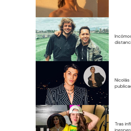
Incómo
distanc
Nicolás 
publica
Tras in
inesper