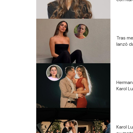
Tras me
lanzó d
Hermana
Karol Lu
Karol L