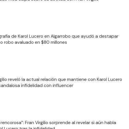
grafía de Karol Lucero en Algarrobo que ayudó a destapar
rio robo avaluado en $80 millones
gilio reveló la actual relación que mantiene con Karol Lucero
candalosa infidelidad con influencer
rencorosa”: Fran Virgilio sorprende al revelar si aún habla
l Lucero tras la infidelidad