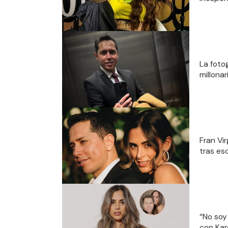
La foto
millona
Fran Vir
tras es
“No soy 
con Karo