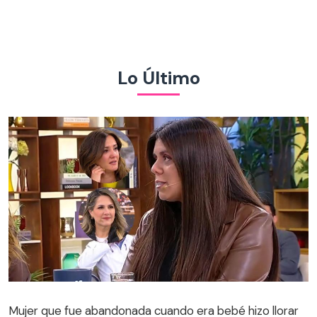
Lo Último
Mujer que fue abandonada cuando era bebé hizo llorar
al panel de Tu Día: contó su historia después de 32 años
Mujer que fue abandonada cuando era bebé hizo llorar