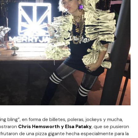
ing bling”, en forma de billetes, poleras, jockeys y mucha,
ostraron
Chris Hemsworth y Elsa Pataky
, que se pusieron
sfrutaron de una pizza gigante hecha especialmente para la