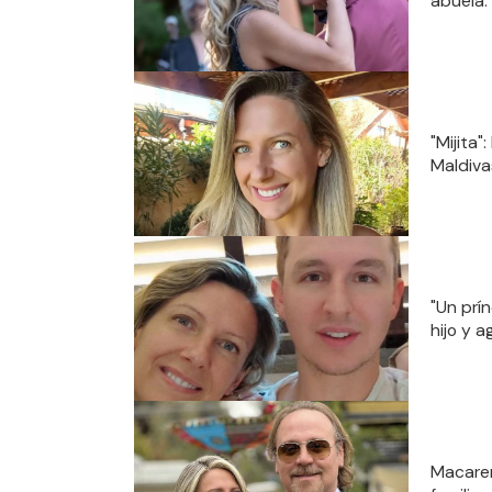
abuela:
"Mijita
Maldiva
"Un prí
hijo y 
Macaren