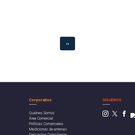
››
Corporativo
SÍGUENOS
Quiénes Somos
Área Comercial
Políticas Comerciales
Mediciones de antenas
Denuncias Compliance