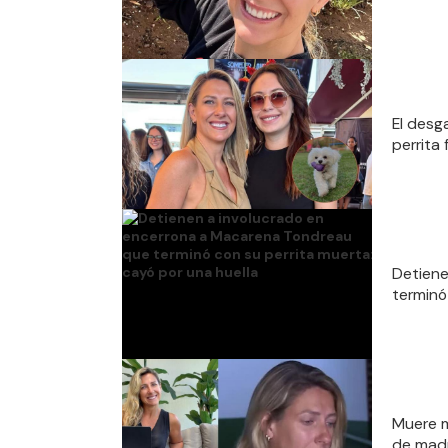
El desg
perrita 
Detiene
terminó
Muere m
de madr