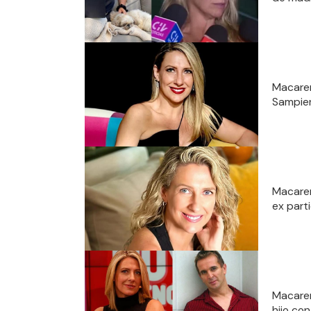
Macaren
Sampieri
Macaren
ex part
Macaren
hijo con