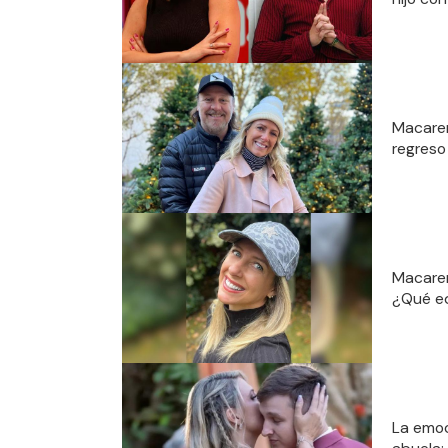
Macaren
regreso 
Macaren
¿Qué ed
La emoc