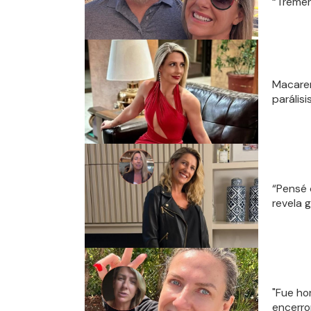
“Tremen
Macaren
parálisi
“Pensé 
revela 
"Fue hor
encerro