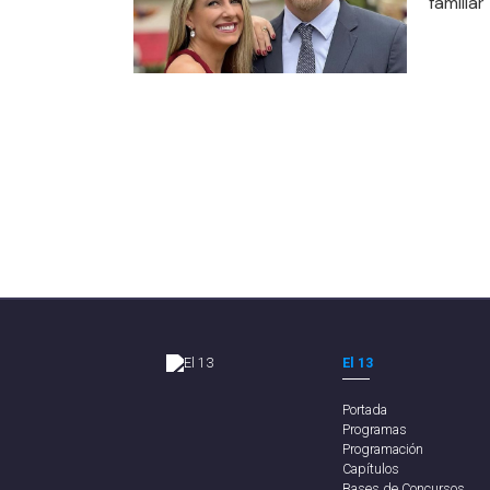
familiar
El 13
Portada
Programas
Programación
Capítulos
Bases de Concursos