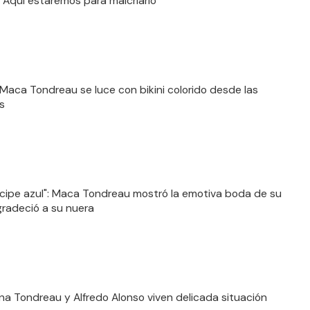
 "Aquí estaremos para malcriarlo"
": Maca Tondreau se luce con bikini colorido desde las
s
ncipe azul": Maca Tondreau mostró la emotiva boda de su
agradeció a su nuera
a Tondreau y Alfredo Alonso viven delicada situación