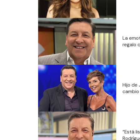
La emot
regalo 
Hijo de
cambio 
“Está li
Rodrígu