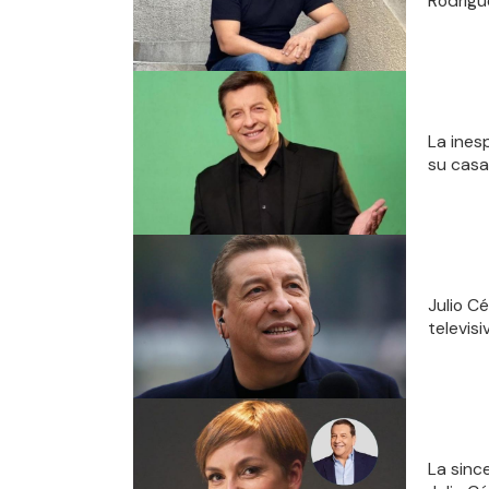
Rodrígu
La ines
su casa
Julio C
televisi
La sinc