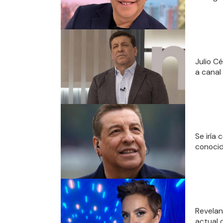
Julio C
a canal
Se iría
conocid
Revelan
actual 