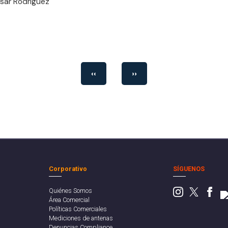
ésar Rodríguez
‹‹
››
Corporativo
SÍGUENOS
Quiénes Somos
Área Comercial
Políticas Comerciales
Mediciones de antenas
Denuncias Compliance