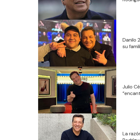
Danilo 
su famil
Julio C
“encant
La razó