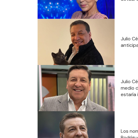
Julio Cé
anticip
Julio C
medio d
estaría
Los nom
Rodrígu