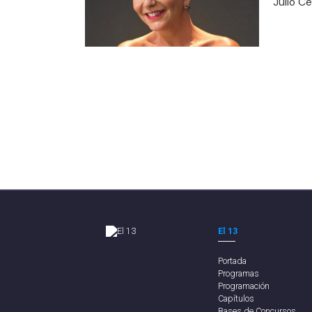
Julio C
El 13
Portada
Programas
Programación
Capítulos
Bases de Concursos