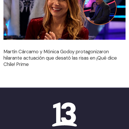
Martín Cárcamo y Mónica Godoy protagonizaron
hilarante actuación que desató las risas en ¡Qué dice
Martín Cárcamo y Mónica Godoy protagonizaron
Chile! Prime
hilarante actuación que desató las risas en ¡Qué dice
Chile! Prime