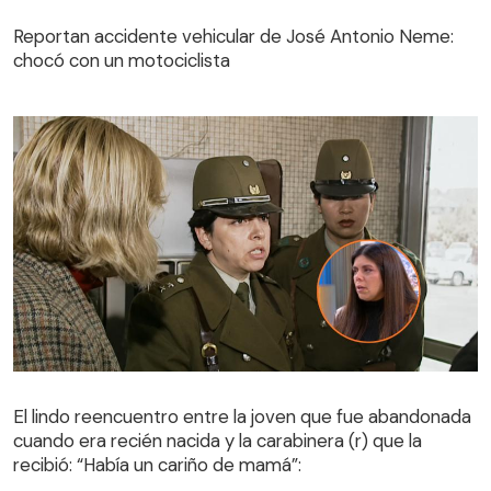
Reportan accidente vehicular de José Antonio Neme:
chocó con un motociclista
El lindo reencuentro entre la joven que fue abandonada
cuando era recién nacida y la carabinera (r) que la
El lindo reencuentro entre la joven que fue abandonada
recibió: “Había un cariño de mamá”:
cuando era recién nacida y la carabinera (r) que la
recibió: “Había un cariño de mamá”: