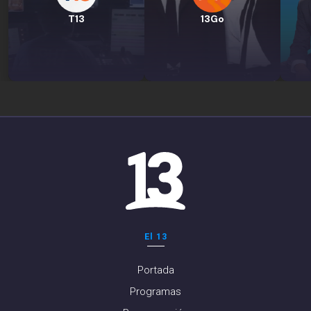
T13
13Go
El 13
Portada
Programas