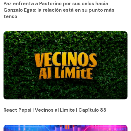
Gonzalo Egas: la relación está en su punto más
Paz enfrenta a Pastorino por sus celos hacia
tenso
Gonzalo Egas: la relación está en su punto más
tenso
React Pepsi | Vecinos al Límite | Capítulo 83
React Pepsi | Vecinos al Límite | Capítulo 83