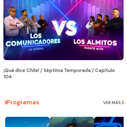
¡Qué dice Chile! / Séptima Temporada / Capítulo
104
¡Qué dice Chile! / Séptima Temporada / Capítulo
104
Programas
VER MÁS