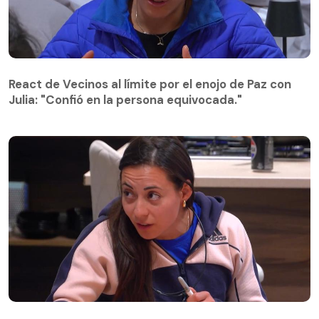
React de Vecinos al límite por el enojo de Paz con
Julia: "Confió en la persona equivocada."
React de Vecinos al límite por el enojo de Paz con
Julia: "Confió en la persona equivocada."
Paz enfrenta a Pastorino por sus celos hacia