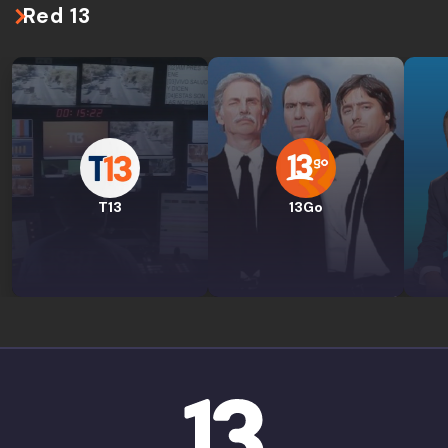
Red 13
T13
13Go