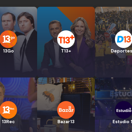
13Go
T13+
Deportes
13Rec
Bazar13
Estudio 