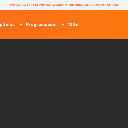
T13
Deportes13
AR13
Cultura13
13Go
13C
13Rec
Bazar13
RDF MEDIA
pítulos
Programación
13Go