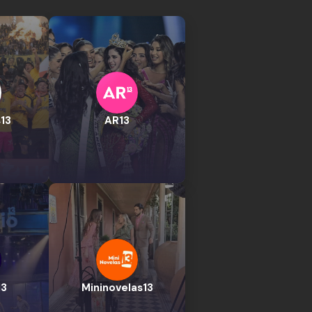
13
AR13
13
Mininovelas13