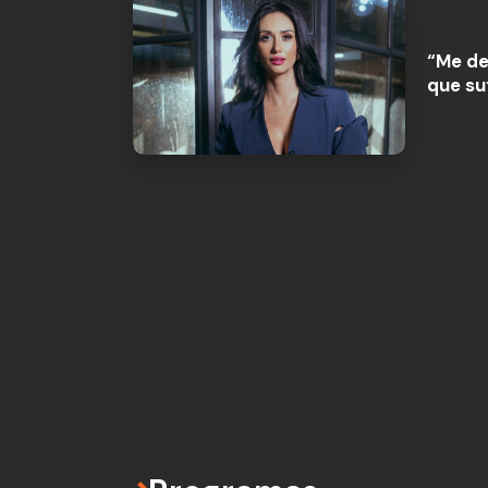
“Me de
que su