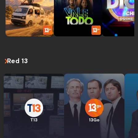
Red 13
T13
13Go