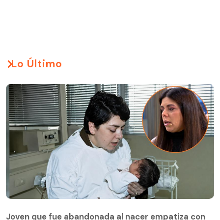
Lo Último
Joven que fue abandonada al nacer empatiza con
su madre biológica: "Cómo no empatizar con el
Joven que fue abandonada al nacer empatiza con