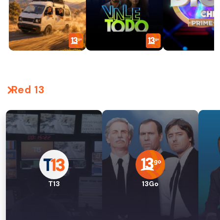
Red 13
T13
13Go