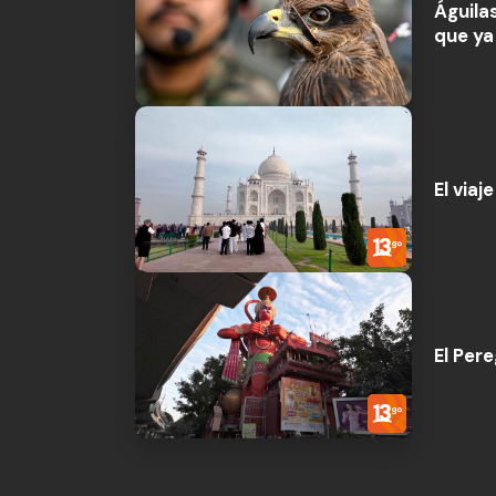
Águila
que ya
El viaj
El Pere