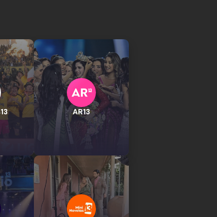
13
AR13