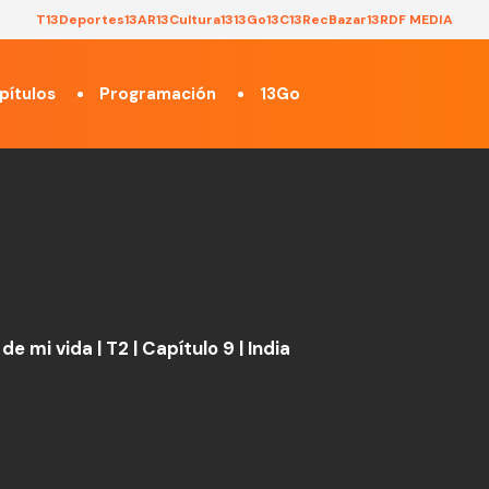
T13
Deportes13
AR13
Cultura13
13Go
13C
13Rec
Bazar13
RDF MEDIA
pítulos
Programación
13Go
e de mi vida | T2 | Capítulo 9 | India