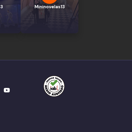
13
Mininovelas13