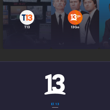
T13
13Go
El 13