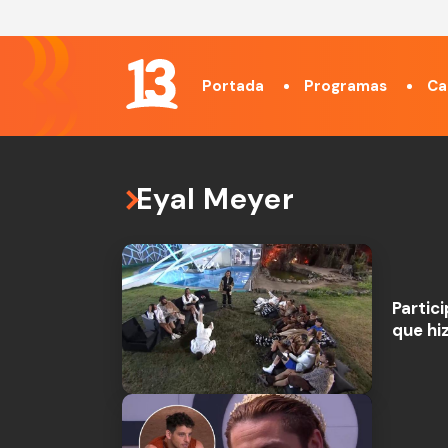
Portada
Programas
Ca
Eyal Meyer
Partic
que hi