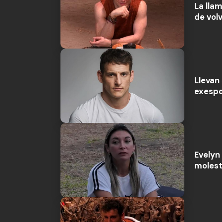
La lla
de vol
Llevan 
exespo
Evelyn
molest