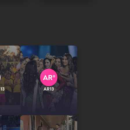
13
AR13