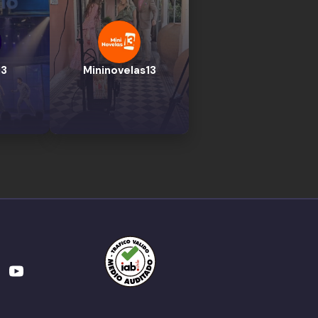
13
Mininovelas13