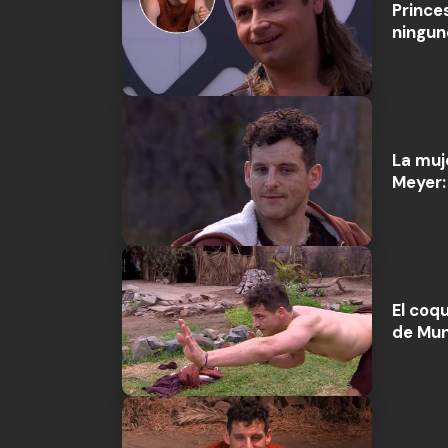
Prince
ningun
La muj
Meyer:
El coq
de Mun