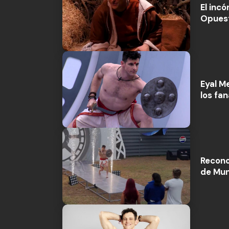
El inc
Opuest
Eyal M
los fa
Recono
de Mun