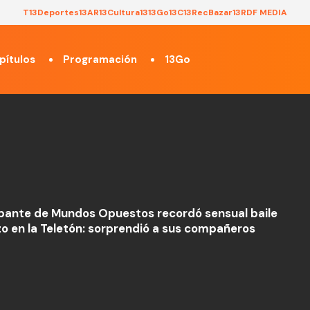
T13
Deportes13
AR13
Cultura13
13Go
13C
13Rec
Bazar13
RDF MEDIA
pítulos
Programación
13Go
ipante de Mundos Opuestos recordó sensual baile
zo en la Teletón: sorprendió a sus compañeros