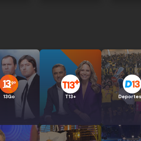
13Go
T13+
Deportes