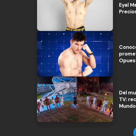
Eyal M
Precio
Conoce
promet
Opues
Del mu
TV: re
Mundo