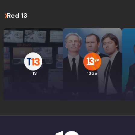
Red 13
T13
13Go