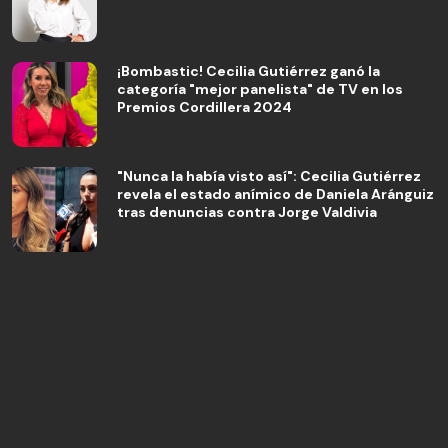
¡Bombastic! Cecilia Gutiérrez ganó la
categoría "mejor panelista" de TV en los
Premios Cordillera 2024
"Nunca la había visto así": Cecilia Gutiérrez
revela el estado anímico de Daniela Aránguiz
tras denuncias contra Jorge Valdivia