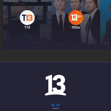
T13
13Go
El 13