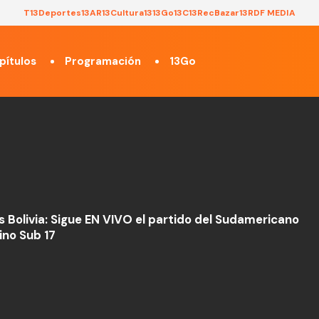
T13
Deportes13
AR13
Cultura13
13Go
13C
13Rec
Bazar13
RDF MEDIA
pítulos
Programación
13Go
vs Bolivia: Sigue EN VIVO el partido del Sudamericano
no Sub 17