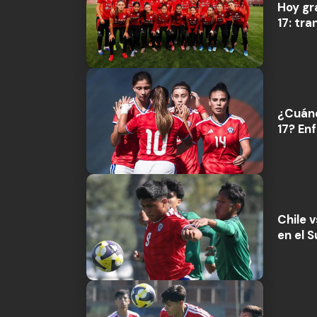
Hoy gr
17: tra
¿Cuánd
17? Enf
Chile v
en el 