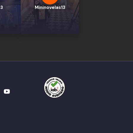
13
Mininovelas13