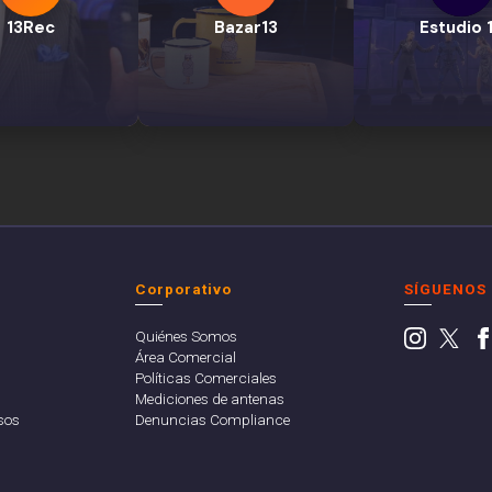
13Rec
Bazar13
Estudio 
Corporativo
SÍGUENOS
Quiénes Somos
Área Comercial
Políticas Comerciales
Mediciones de antenas
sos
Denuncias Compliance