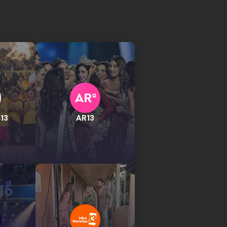
13
AR13