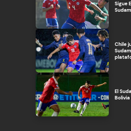
Sigue E
Sudame
Chile 
Sudame
plataf
El Suda
Bolivi