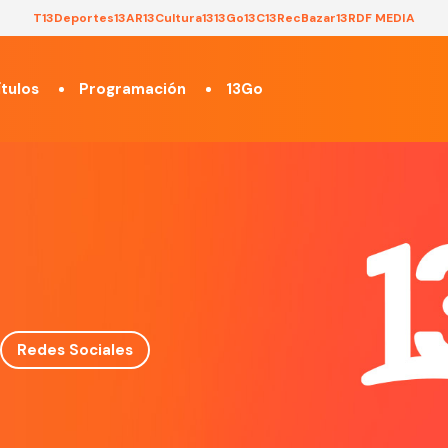
T13
Deportes13
AR13
Cultura13
13Go
13C
13Rec
Bazar13
RDF MEDIA
tulos
Programación
13Go
Redes Sociales