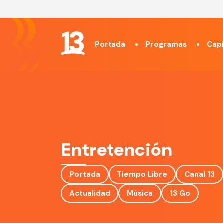
Portada
Programas
Capí
Entretención
Portada
Tiempo Libre
Canal 13
Actualidad
Música
13 Go