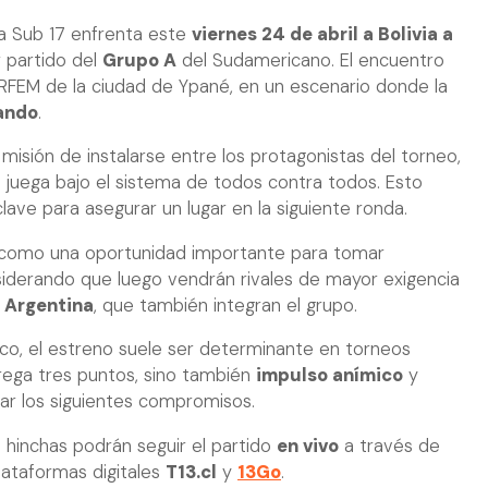
a Sub 17 enfrenta este
viernes 24 de abril a Bolivia a
r partido del
Grupo A
del Sudamericano. El encuentro
ARFEM de la ciudad de Ypané, en un escenario donde la
ando
.
a misión de instalarse entre los protagonistas del torneo,
 juega bajo el sistema de todos contra todos. Esto
lave para asegurar un lugar en la siguiente ronda.
e como una oportunidad importante para tomar
nsiderando que luego vendrán rivales de mayor exigencia
 Argentina
, que también integran el grupo.
ico, el estreno suele ser determinante en torneos
trega tres puntos, sino también
impulso anímico
y
ar los siguientes compromisos.
s hinchas podrán seguir el partido
en vivo
a través de
lataformas digitales
T13.cl
y
13Go
.