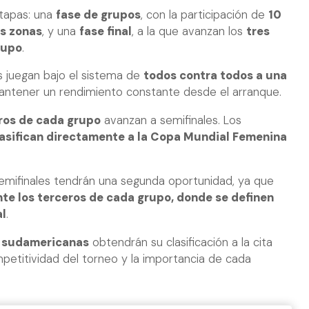
etapas: una
fase de grupos
, con la participación de
10
os zonas
, y una
fase final
, a la que avanzan los
tres
rupo
.
os juegan bajo el sistema de
todos contra todos a una
 mantener un rendimiento constante desde el arranque.
ros de cada grupo
avanzan a semifinales. Los
lasifican directamente a la Copa Mundial Femenina
emifinales tendrán una segunda oportunidad, ya que
nte los terceros de cada grupo, donde se definen
al
.
s sudamericanas
obtendrán su clasificación a la cita
ompetitividad del torneo y la importancia de cada