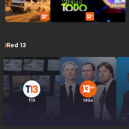
Red 13
T13
13Go