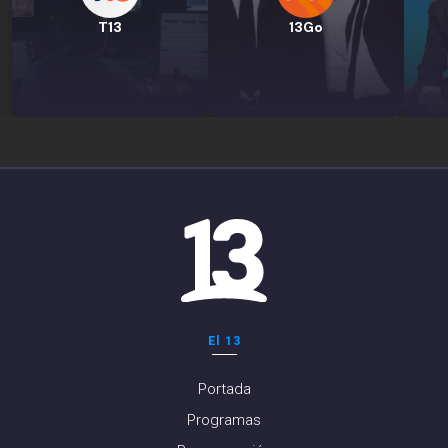
T13
13Go
El 13
Portada
Programas