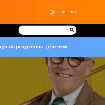
ESP
/
ENG
logo de programas
+
ver más