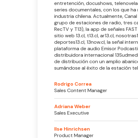
entretención, docushows, telenovelas,
series documentales, con los que ha
industria chilena. Actualmente, Canal 
grupo de estaciones de radio, tres c
RecTV y T13), la app de señales FAST 1
sitio web 13.cl, t13.cl, ar13.cl, nosotras1
deportes13.cl, 13now.cl, la señal interna
plataforma de audio Emisor Podcasti
distribuidora internacional 13Sudmed
de distribución con un amplio abanic
sumándose al éxito de la estación tel
Rodrigo Correa
Sales Content Manager
Adriana Weber
Sales Executive
Ilse Hinrichsen
Product Manager