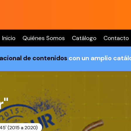
Inicio
Quiénes Somos
Catálogo
Contacto
nacional de contenidos
con un amplio catá
r"
45' (2015 a 2020)