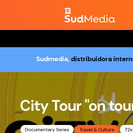
Sudmedia,
distribuidora inter
City Tour "on tou
Documentary Series
Travel & Culture
72x