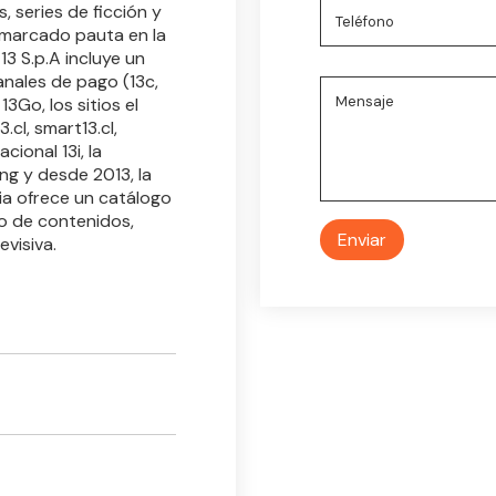
 series de ficción y
 marcado pauta en la
13 S.p.A incluye un
anales de pago (13c,
3Go, los sitios el
3.cl, smart13.cl,
cional 13i, la
ng y desde 2013, la
ia ofrece un catálogo
o de contenidos,
evisiva.