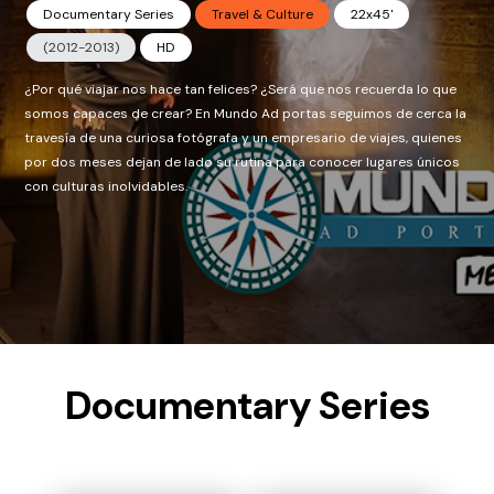
Documentary Series
Travel & Culture
22x45'
(2012-2013)
HD
¿Por qué viajar nos hace tan felices? ¿Será que nos recuerda lo que
somos capaces de crear? En Mundo Ad portas seguimos de cerca la
travesía de una curiosa fotógrafa y un empresario de viajes, quienes
por dos meses dejan de lado su rutina para conocer lugares únicos
con culturas inolvidables.
Documentary Series