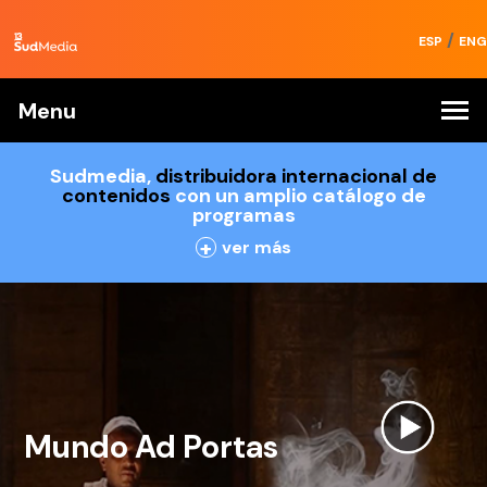
/
ESP
ENG
Menu
Sudmedia,
distribuidora internacional de
contenidos
con un amplio catálogo de
programas
+
ver más
Mundo Ad Portas