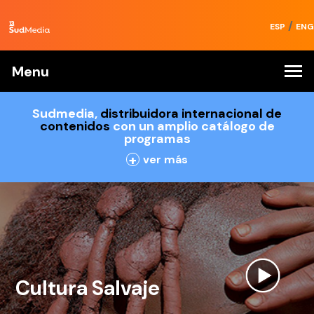
/
ESP
ENG
Menu
Sudmedia,
distribuidora internacional de
contenidos
con un amplio catálogo de
programas
+
ver más
Cultura Salvaje