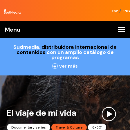
/
ESP
ENG
Menu
Sudmedia,
distribuidora internacional de
contenidos
con un amplio catálogo de
programas
+
ver más
El viaje de mi vida
Documentary series
Travel & Culture
6x50'