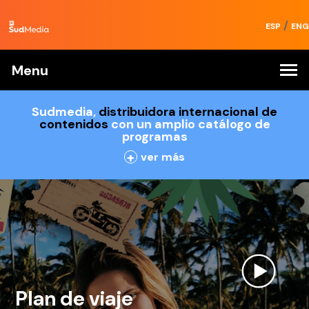
/
ESP
ENG
Menu
Sudmedia,
distribuidora internacional de
contenidos
con un amplio catálogo de
programas
+
ver más
Plan de viaje