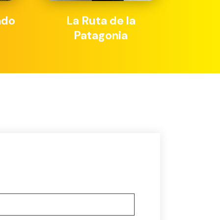
ndo
La Ruta de la
Patagonia