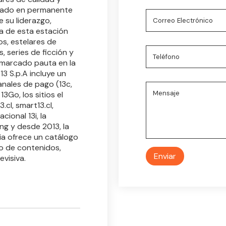
stado en permanente
e su liderazgo,
ta de esta estación
os, estelares de
 series de ficción y
 marcado pauta en la
13 S.p.A incluye un
anales de pago (13c,
3Go, los sitios el
3.cl, smart13.cl,
cional 13i, la
ng y desde 2013, la
ia ofrece un catálogo
o de contenidos,
evisiva.