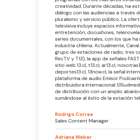
creatividad. Durante décadas, ha e
diálogo con las audiencias a través d
pluralismo y servicio público. La ofer
televisiva incluye espacios informativ
entretención, docushows, telenovelas,
series documentales, con los que ha
industria chilena. Actualmente, Canal 
grupo de estaciones de radio, tres c
RecTV y T13), la app de señales FAST 1
sitio web 13.cl, t13.cl, ar13.cl, nosotras1
deportes13.cl, 13now.cl, la señal interna
plataforma de audio Emisor Podcasti
distribuidora internacional 13Sudmed
de distribución con un amplio abanic
sumándose al éxito de la estación tel
Rodrigo Correa
Sales Content Manager
Adriana Weber