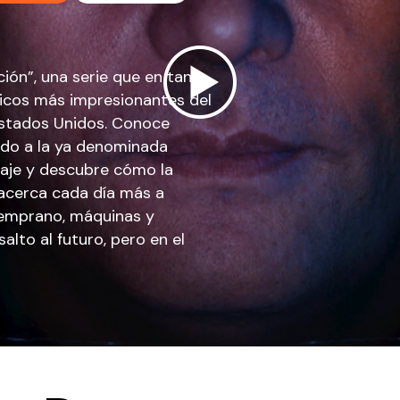
cción”, una serie que en tan
gicos más impresionantes del
Estados Unidos. Conoce
ido a la ya denominada
viaje y descubre cómo la
e acerca cada día más a
 temprano, máquinas y
lto al futuro, pero en el