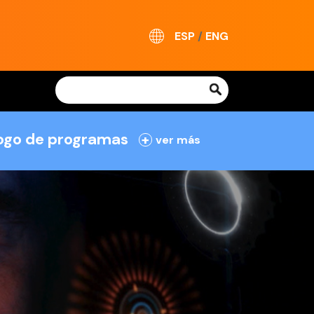
ESP
/
ENG
logo de programas
+
ver más