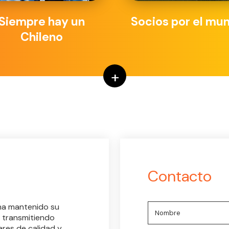
Siempre hay un
Socios por el mu
Chileno
+
Contacto
 ha mantenido su
 transmitiendo
res de calidad y