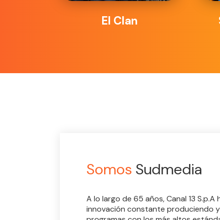
El Clan
Somos
Sudmedia
A lo largo de 65 años, Canal 13 S.p.A
innovación constante produciendo y
programas con los más altos estánda