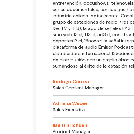
entretención, docushows, telenovelas,
series documentales, con los que ha
industria chilena. Actualmente, Canal 
grupo de estaciones de radio, tres c
RecTV y T13), la app de señales FAST 1
sitio web 13.cl, t13.cl, ar13.cl, nosotras1
deportes13.cl, 13now.cl, la señal interna
plataforma de audio Emisor Podcasti
distribuidora internacional 13Sudmed
de distribución con un amplio abanic
sumándose al éxito de la estación tel
Rodrigo Correa
Sales Content Manager
Adriana Weber
Sales Executive
Ilse Hinrichsen
Product Manager