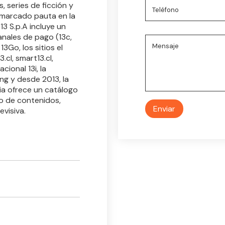
 series de ficción y
 marcado pauta en la
13 S.p.A incluye un
anales de pago (13c,
3Go, los sitios el
3.cl, smart13.cl,
cional 13i, la
ng y desde 2013, la
ia ofrece un catálogo
o de contenidos,
evisiva.