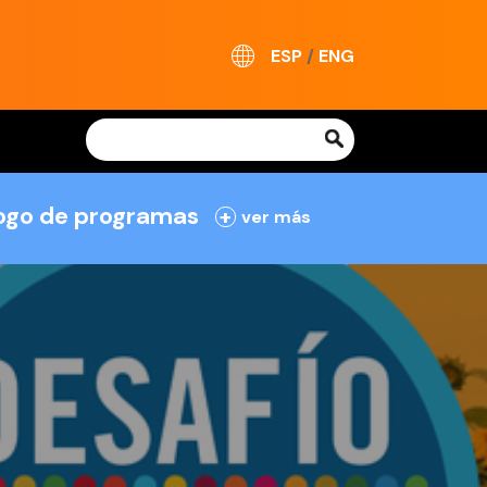
ESP
/
ENG
logo de programas
+
ver más