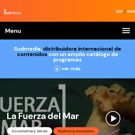
/
ESP
ENG
Menu
Sudmedia,
distribuidora internacional de
contenidos
con un amplio catálogo de
programas
+
ver más
La Fuerza del Mar
Documentary Series
Science & Innovation