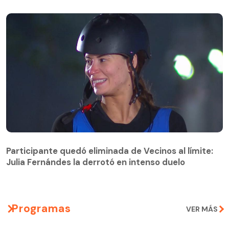
Participante quedó eliminada de Vecinos al límite:
Julia Fernándes la derrotó en intenso duelo
Participante quedó eliminada de Vecinos al límite:
Julia Fernándes la derrotó en intenso duelo
Programas
VER MÁS