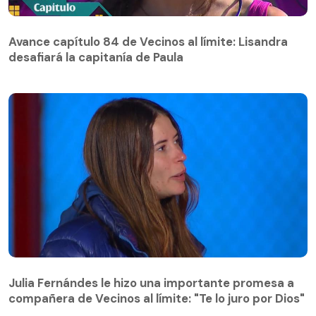
Avance capítulo 84 de Vecinos al límite: Lisandra
desafiará la capitanía de Paula
Avance capítulo 84 de Vecinos al límite: Lisandra
desafiará la capitanía de Paula
Julia Fernándes le hizo una importante promesa a
compañera de Vecinos al límite: "Te lo juro por Dios"
Julia Fernándes le hizo una importante promesa a
compañera de Vecinos al límite: "Te lo juro por Dios"