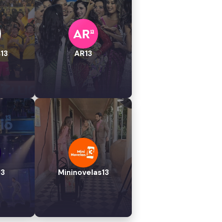
13
AR13
13
Mininovelas13