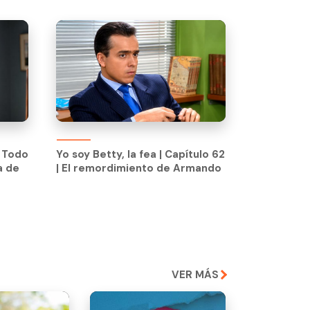
e Todo
Yo soy Betty, la fea | Capítulo 62
a de
| El remordimiento de Armando
e Todo
Yo soy Betty, la fea | Capítulo 62
a de
| El remordimiento de Armando
VER MÁS