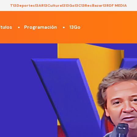
T13
Deportes13
AR13
Cultura13
13Go
13C
13Rec
Bazar13
RDF MEDIA
tulos
Programación
13Go