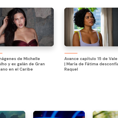
Avance capítulo 15 de Val
| María de Fátima desconfí
mágenes de Michelle
Avance capítulo 15 de Val
Raquel
lho y ex galán de Gran
| María de Fátima desconfí
ano en el Caribe
Raquel