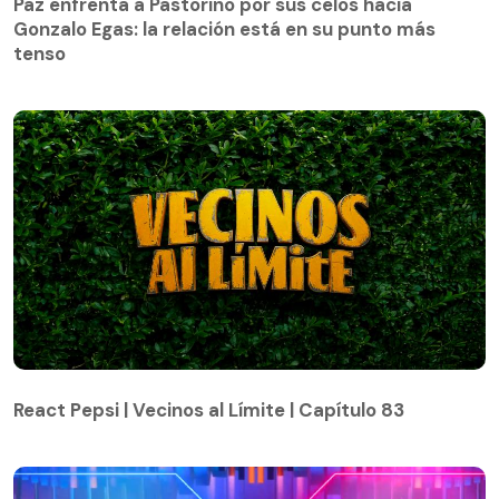
Gonzalo Egas: la relación está en su punto más
Paz enfrenta a Pastorino por sus celos hacia
tenso
Gonzalo Egas: la relación está en su punto más
tenso
React Pepsi | Vecinos al Límite | Capítulo 83
React Pepsi | Vecinos al Límite | Capítulo 83