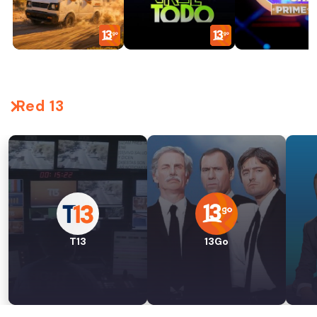
Red 13
T13
13Go