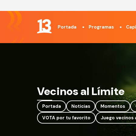
Portada
Programas
Capí
Vecinos al Límite
Portada
Noticias
Momentos
VOTA por tu favorito
Juego vecinos a