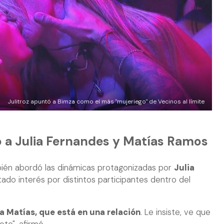
Julitroz apuntó a Bimza como el más "mujeriego" de Vecinos al límite
a Julia Fernandes y Matías Ramos
ién abordó las dinámicas protagonizadas por
Julia
tado interés por distintos participantes dentro del
a Matías, que está en una relación
. Le insiste, ve que