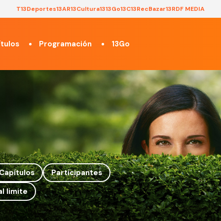
T13
Deportes13
AR13
Cultura13
13Go
13C
13Rec
Bazar13
RDF MEDIA
tulos
Programación
13Go
Capítulos
Participantes
l limite