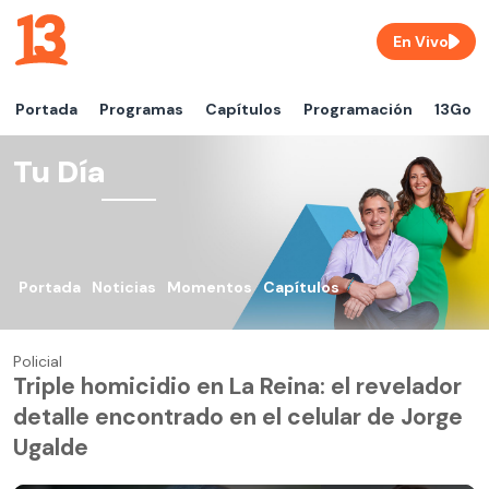
En Vivo
Portada
Programas
Capítulos
Programación
13Go
Tu Día
Portada
Noticias
Momentos
Capítulos
Policial
Triple homicidio en La Reina: el revelador
detalle encontrado en el celular de Jorge
Ugalde