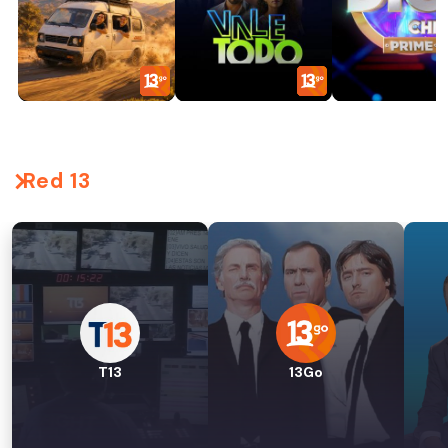
Red 13
T13
13Go