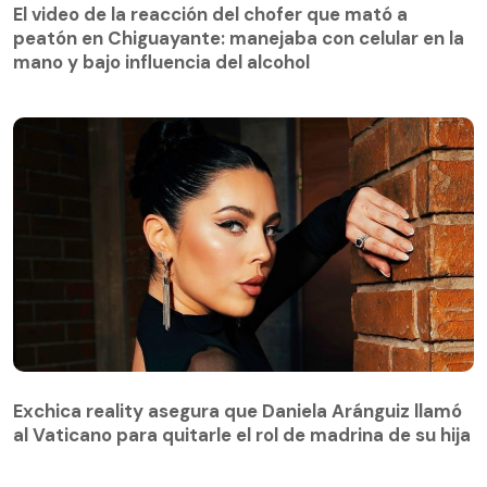
peatón en Chiguayante: manejaba con celular en la
El video de la reacción del chofer que mató a
mano y bajo influencia del alcohol
peatón en Chiguayante: manejaba con celular en la
mano y bajo influencia del alcohol
Exchica reality asegura que Daniela Aránguiz llamó
al Vaticano para quitarle el rol de madrina de su hija