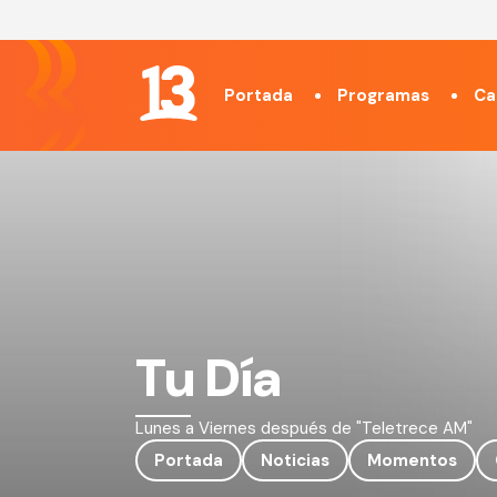
Portada
Programas
Ca
Tu Día
Lunes a Viernes después de "Teletrece AM"
Portada
Noticias
Momentos