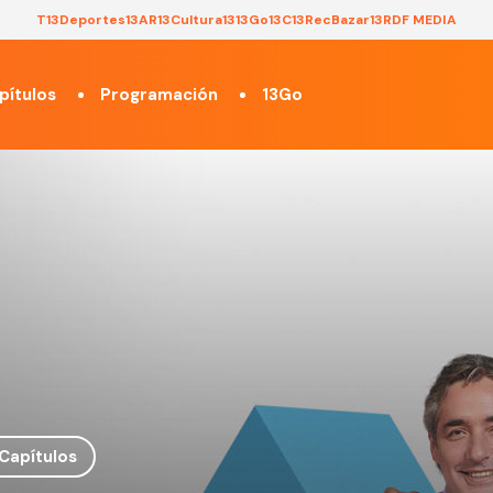
T13
Deportes13
AR13
Cultura13
13Go
13C
13Rec
Bazar13
RDF MEDIA
pítulos
Programación
13Go
Capítulos