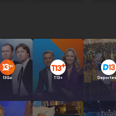
13Go
T13+
Deportes