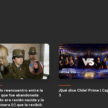
ndo reencuentro entre la
¡Qué dice Chile! Prime | Ca
n que fue abandonada
3
ndo reencuentro entre la
¡Qué dice Chile! Prime | Ca
o era recién nacida y la
n que fue abandonada
3
inera (r) que la recibió:
o era recién nacida y la
a un cariño de mamá”:
inera (r) que la recibió: