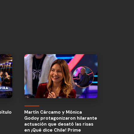
pítulo
Martín Cárcamo y Mónica
Godoy protagonizaron hilarante
pítulo
Martín Cárcamo y Mónica
actuación que desató las risas
Godoy protagonizaron hilarante
en ¡Qué dice Chile! Prime
actuación que desató las risas
en ¡Qué dice Chile! Prime