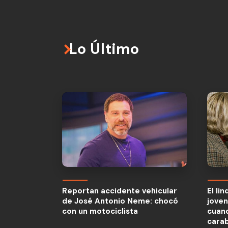
Lo Último
El li
jove
Reportan accidente vehicular
El li
cuand
de José Antonio Neme: chocó
jove
carab
con un motociclista
cuand
“Habí
carab