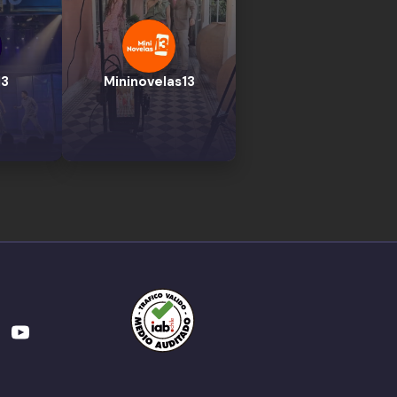
13
Mininovelas13