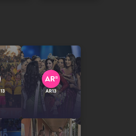
13
AR13