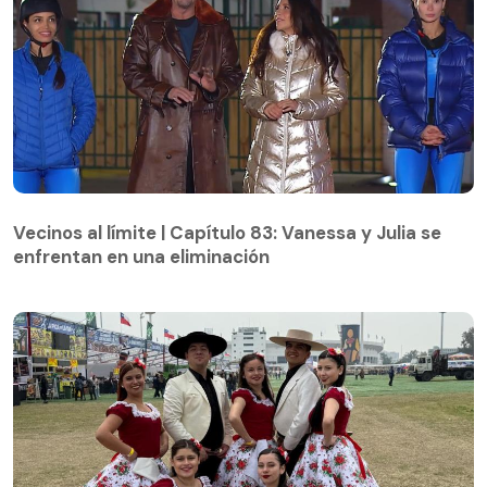
Vecinos al límite | Capítulo 83: Vanessa y Julia se
enfrentan en una eliminación
Vecinos al límite | Capítulo 83: Vanessa y Julia se
enfrentan en una eliminación